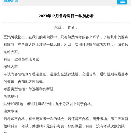
驾校新闻
2023年12月备考科目一学员必看
来源： 作者：
五汽驾校
指出，在我们的考驾照中，只有熟悉驾考的各个环节，了解其中的要点
和细节，在考驾之路上才能一帆风顺。所以，实用且详细的驾考攻略，小编必须
送给大家。
科目一驾驶员理论考试
考试内容
考试内容包括驾车理论基础、道路安全法律法规、交通信号、通行规则等最基本
的知识，再加地方性法规。
考题类型包括：单选题和判断题
考试规则
共计100道题，考试时间45分钟，九十分及以上属于合格。
注意事项
若考试不合格，有当场重考一次的机会，若还是不合格，离开考场。第二天重新
预约科目一考试，并缴纳60元的补考费，好好做题，科目一没有考试次数的限